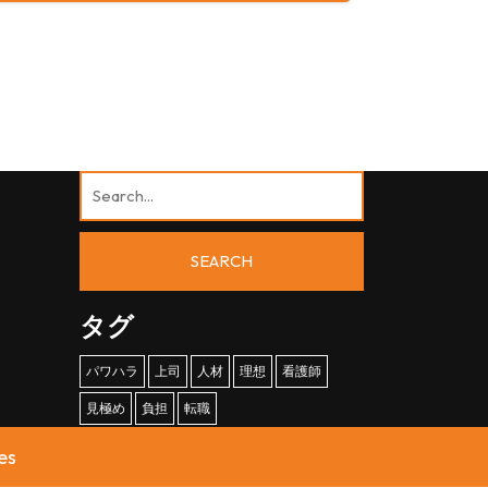
タグ
パワハラ
上司
人材
理想
看護師
見極め
負担
転職
es